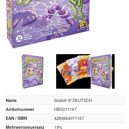
Name
Snatch It! DEUTSCH
Artikelnummer
HBG071167
EAN / ISBN
4260664071167
Mehrwertsteuersatz
19%