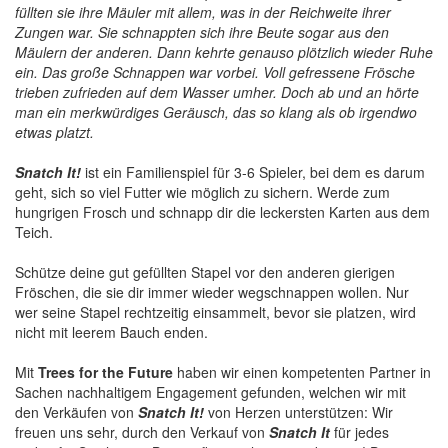
füllten sie ihre Mäuler mit allem, was in der Reichweite ihrer
Zungen war. Sie schnappten sich ihre Beute sogar aus den
Mäulern der anderen. Dann kehrte genauso plötzlich wieder Ruhe
ein. Das große Schnappen war vorbei. Voll gefressene Frösche
trieben zufrieden auf dem Wasser umher. Doch ab und an hörte
man ein merkwürdiges Geräusch, das so klang als ob irgendwo
etwas platzt.
Snatch It!
ist ein Familienspiel für 3-6 Spieler, bei dem es darum
geht, sich so viel Futter wie möglich zu sichern. Werde zum
hungrigen Frosch und schnapp dir die leckersten Karten aus dem
Teich.
Schütze deine gut gefüllten Stapel vor den anderen gierigen
Fröschen, die sie dir immer wieder wegschnappen wollen. Nur
wer seine Stapel rechtzeitig einsammelt, bevor sie platzen, wird
nicht mit leerem Bauch enden.
Mit
Trees for the Future
haben wir einen kompetenten Partner in
Sachen nachhaltigem Engagement gefunden, welchen wir mit
den Verkäufen von
Snatch It!
von Herzen unterstützen: Wir
freuen uns sehr, durch den Verkauf von
Snatch It
für jedes