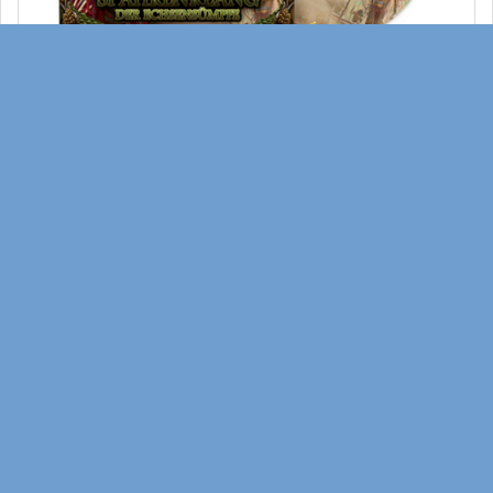
DSA Zubehör
DSA - Sphärenklang - Die Echsensümpfe