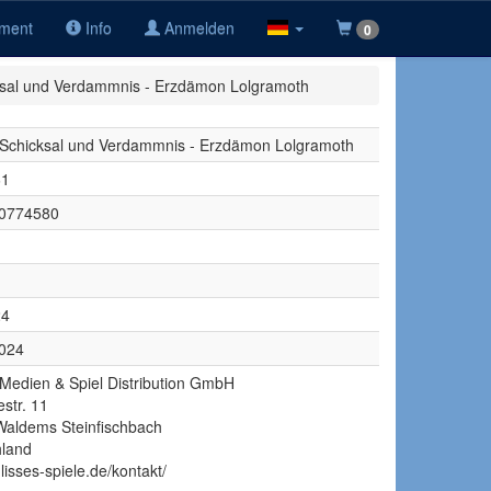
iment
Info
Anmelden
0
ksal und Verdammnis - Erzdämon Lolgramoth
Schicksal und Verdammnis - Erzdämon Lolgramoth
61
0774580
24
2024
 Medien & Spiel Distribution GmbH
estr. 11
aldems Steinfischbach
hland
ulisses-spiele.de/kontakt/