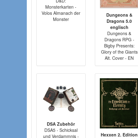
D&D:
Monsterkarten -
Volos Almanach der
Dungeons &
Monster
Dragons 5.0
englisch
Dungeons &
Dragons RPG -
Bigby Presents:
Glory of the Giants
Alt. Cover - EN
DSA Zubehör
DSA5 - Schicksal
Hexxen 2. Edition
und Verdammnis -