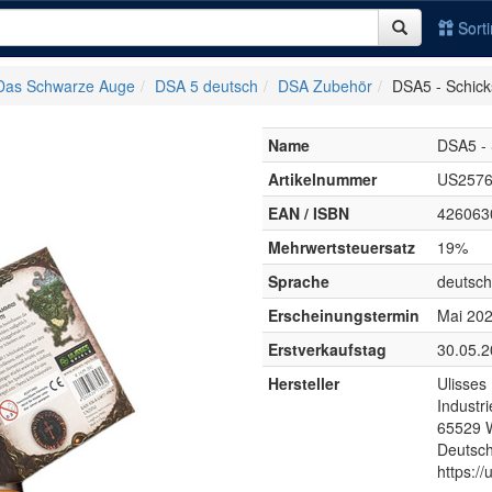
Sort
Das Schwarze Auge
DSA 5 deutsch
DSA Zubehör
DSA5 - Schic
Name
DSA5 - 
Artikelnummer
US257
EAN / ISBN
426063
Mehrwertsteuersatz
19%
Sprache
deutsch
Erscheinungstermin
Mai 20
Erstverkaufstag
30.05.
Hersteller
Ulisses
Industri
65529 W
Deutsc
https://