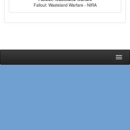
Fallout: Wasteland Warfare - NIRA
Toggl
naviga