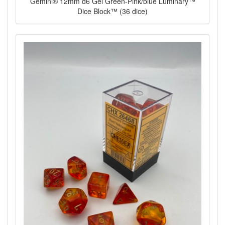
Gemini® 12mm d6 Gel Green-Pink/blue Luminary™
Dice Block™ (36 dice)