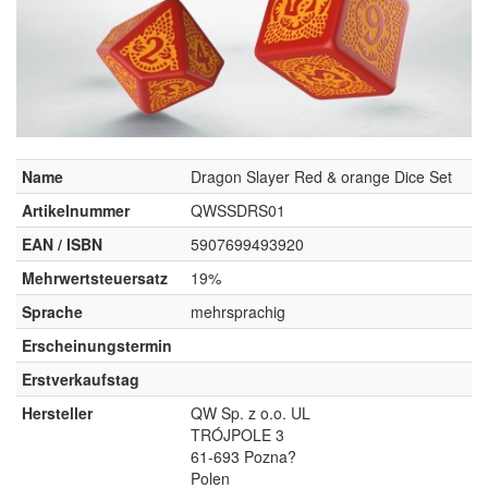
Name
Dragon Slayer Red & orange Dice Set
Artikelnummer
QWSSDRS01
EAN / ISBN
5907699493920
Mehrwertsteuersatz
19%
Sprache
mehrsprachig
Erscheinungstermin
Erstverkaufstag
Hersteller
QW Sp. z o.o. UL
TRÓJPOLE 3
61-693 Pozna?
Polen