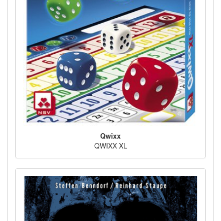
Qwixx
QWIXX XL