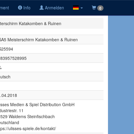
iment
Info
Anmelden
0
terschirm Katakomben & Ruinen
A5 Meisterschirm Katakomben & Ruinen
S25594
783957528995
%
utsch
.04.2018
isses Medien & Spiel Distribution GmbH
dustriestr. 11
529 Waldems Steinfischbach
utschland
tps://ulisses-spiele.de/kontakt/