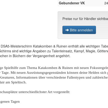
Gebundener VK
24
Preise nur für Händler sichtba
Bitte anmelden
er DSA5-Meisterschirm Katakomben & Ruinen enthält alle wichtigen Tabe
 Schirms sind wichtige Angaben zu Talenteinsatz, Kampf, Magie, Gött
uchen in Büchern der Vergangenheit angehört.
tige Spielhilfe zum Thema Katakomben & Ruinen mit neuen Fokusregeln
r Tage. Mit neuen Ausrüstungsgegenständen können deine Helden sich g
Kreaturen, Informationen über verschiedene Fallentypen und zahlreich
air am Spieltisch.
hauplätze unterschiedlichster Art vorgestellt:
angenen Tagen