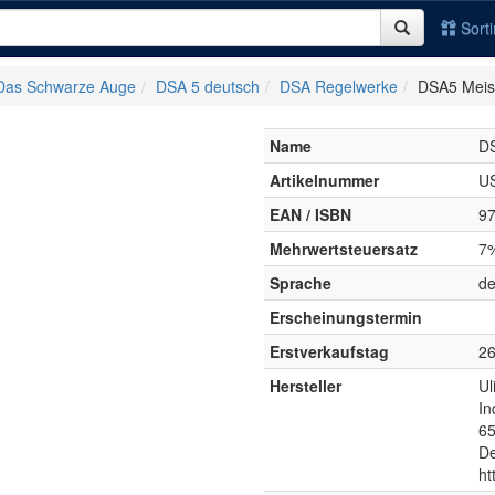
Sort
Das Schwarze Auge
DSA 5 deutsch
DSA Regelwerke
DSA5 Meis
Name
DS
Artikelnummer
U
EAN / ISBN
9
Mehrwertsteuersatz
7
Sprache
de
Erscheinungstermin
Erstverkaufstag
26
Hersteller
Ul
In
65
De
ht