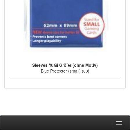
Sleeves YuGi Größe (ohne Motiv)
Blue Protector (small) (60)
Toggl
naviga