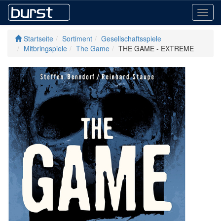
Toggl
navig
Startseite
Sortiment
Gesellschaftsspiele
Mitbringspiele
The Game
THE GAME - EXTREME