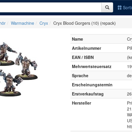
Sort
hör
Warmachine
Cryx
Cryx Blood Gorgers (10) (repack)
Name
Cr
Artikelnummer
PI
EAN / ISBN
(k
Mehrwertsteuersatz
1
Sprache
de
Erscheinungstermin
Erstverkaufstag
26
Hersteller
Pr
21
WA
U
ht