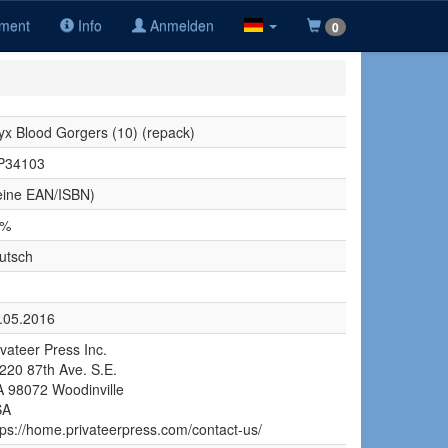
iment
Info
Anmelden
0
yx Blood Gorgers (10) (repack)
P34103
eine EAN/ISBN)
9%
utsch
.05.2016
ivateer Press Inc.
220 87th Ave. S.E.
 98072 Woodinville
SA
tps://home.privateerpress.com/contact-us/