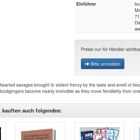
Einführer
bu
Ma
71
De
ww
Preise nur für Händler sichtba
Bitte anmelden
hearted savages brought to violent frenzy by the taste and smell of bl
Bloodgorgers become nearly invincible as they move fiendishly from one 
, kauften auch folgendes: