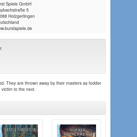
rst Spiele GmbH
ybachstraße 5
088 Holzgerlingen
utschland
w.burstspiele.de
r.
ood. They are thrown away by their masters as fodder
victim to the next.