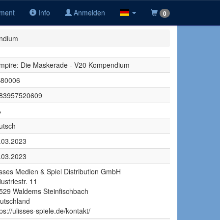
iment
Info
Anmelden
0
endium
mpire: Die Maskerade - V20 Kompendium
80006
83957520609
%
utsch
.03.2023
.03.2023
isses Medien & Spiel Distribution GmbH
ustriestr. 11
529 Waldems Steinfischbach
utschland
ps://ulisses-spiele.de/kontakt/