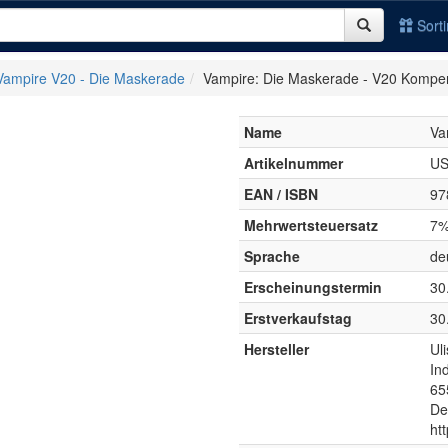
Sort
Vampire V20 - Die Maskerade
Vampire: Die Maskerade - V20 Komp
Name
Va
Artikelnummer
US
EAN / ISBN
97
Mehrwertsteuersatz
7
Sprache
de
Erscheinungstermin
30
Erstverkaufstag
30
Hersteller
Ul
Ind
65
De
htt