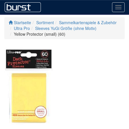
Toggl
navig
Startseite
Sortiment
Sammelkartenspiele & Zubehör
Ultra Pro
Sleeves YuGi Größe (ohne Motiv)
Yellow Protector (small) (60)