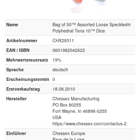
Name
Bag of 50™ Assorted Loose Speckled®
Polyhedral Tens 10™ Dice
Artikelnummer
CHX29311
EAN / ISBN
0601982042622
Mehrwertsteuersatz
19%
Sprache
deutsch
Erscheinungstermin
0
Erstverkaufstag
18.08.2010
Hersteller
Chessex Manufacturing
PO Box 80255
Fort Wayne, In 46898-0255
USA
https://www.chessex.com/contactus-2
Einführer
Chessex Europe
Pays de la Loire