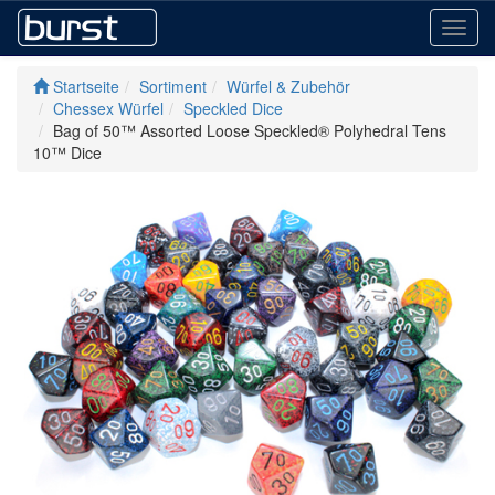
Toggl
navig
Startseite
Sortiment
Würfel & Zubehör
Chessex Würfel
Speckled Dice
Bag of 50™ Assorted Loose Speckled® Polyhedral Tens
10™ Dice