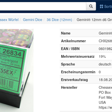
Sort
ssex Würfel
Gemini Dice
36 Dice (12mm)
Gemini® 12mm d6 Gree
Name
Gemini®
Artikelnummer
CHX268
EAN / ISBN
060198
Mehrwertsteuersatz
19%
Sprache
deutsch
Erscheinungstermin
0
Erstverkaufstag
18.08.2
Hersteller
Chessex
PO Box
Fort Wa
USA
https:/