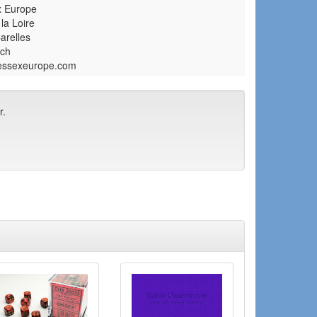
 Europe
la Loire
arelles
ich
essexeurope.com
r.