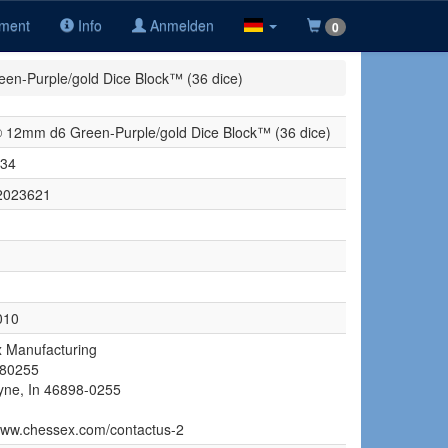
iment
Info
Anmelden
0
n-Purple/gold Dice Block™ (36 dice)
 12mm d6 Green-Purple/gold Dice Block™ (36 dice)
34
2023621
010
 Manufacturing
 80255
yne, In 46898-0255
/www.chessex.com/contactus-2