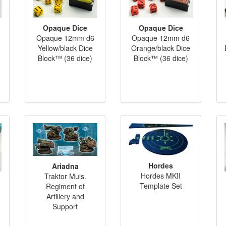
Opaque Dice
Opaque Dice
Opaque 12mm d6
Opaque 12mm d6
Yellow/black Dice
Orange/black Dice
Block™ (36 dice)
Block™ (36 dice)
Hordes
Ariadna
Hordes MKII
Traktor Muls.
Template Set
Regiment of
Artillery and
Support