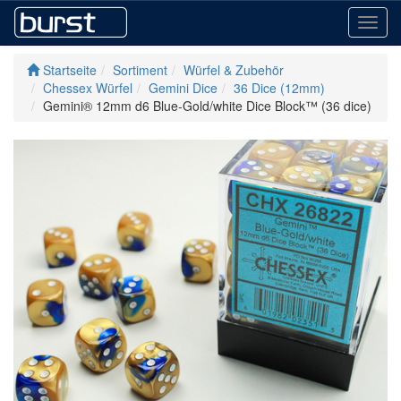
Toggl
navig
Startseite
Sortiment
Würfel & Zubehör
Chessex Würfel
Gemini Dice
36 Dice (12mm)
Gemini® 12mm d6 Blue-Gold/white Dice Block™ (36 dice)