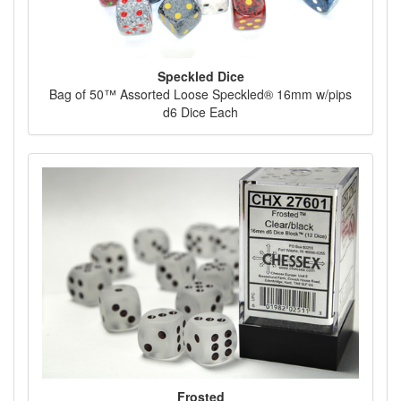
Speckled Dice
Bag of 50™ Assorted Loose Speckled® 16mm w/pips
d6 Dice Each
Frosted