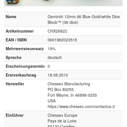
Name
Gemini® 12mm d6 Blue-Gold/white Dice
Block™ (36 dice)
Artikelnummer
CHX26822
EAN / ISBN
0601982023515
Mehrwertsteuersatz
19%
Sprache
deutsch
Erscheinungstermin
0
Erstverkaufstag
18.08.2010
Hersteller
Chessex Manufacturing
PO Box 80255
Fort Wayne, In 46898-0255
USA
https://www.chessex.com/contactus-2
Einführer
Chessex Europe
Pays de la Loire
53120 Carelles