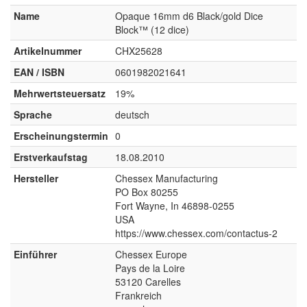
Name
Opaque 16mm d6 Black/gold Dice
Block™ (12 dice)
Artikelnummer
CHX25628
EAN / ISBN
0601982021641
Mehrwertsteuersatz
19%
Sprache
deutsch
Erscheinungstermin
0
Erstverkaufstag
18.08.2010
Hersteller
Chessex Manufacturing
PO Box 80255
Fort Wayne, In 46898-0255
USA
https://www.chessex.com/contactus-2
Einführer
Chessex Europe
Pays de la Loire
53120 Carelles
Frankreich