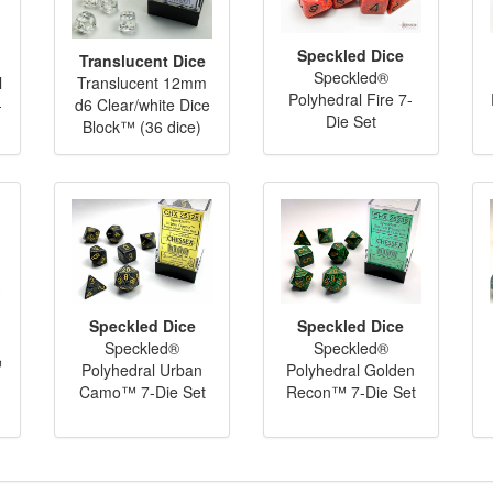
Speckled Dice
Translucent Dice
Speckled®
l
Translucent 12mm
Polyhedral Fire 7-
-
d6 Clear/white Dice
Die Set
Block™ (36 dice)
Speckled Dice
Speckled Dice
Speckled®
Speckled®
™
Polyhedral Urban
Polyhedral Golden
Camo™ 7-Die Set
Recon™ 7-Die Set