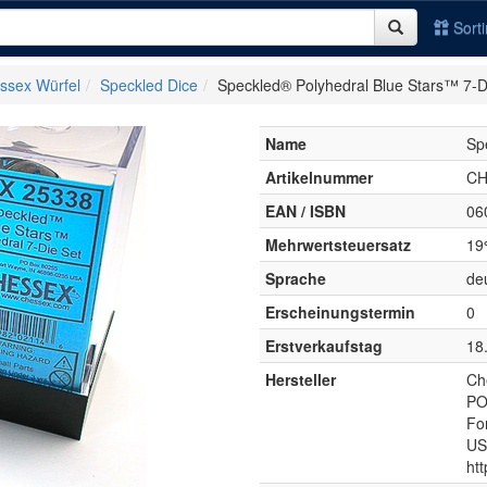
Sort
ssex Würfel
Speckled Dice
Speckled® Polyhedral Blue Stars™ 7-D
Name
Sp
Artikelnummer
CH
EAN / ISBN
06
Mehrwertsteuersatz
19
Sprache
de
Erscheinungstermin
0
Erstverkaufstag
18
Hersteller
Ch
PO
Fo
US
ht