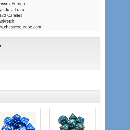
essex Europe
ys de la Loire
120 Carelles
ankreich
w.chessexeurope.com
r.