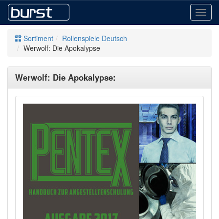
Toggl
navig
Sortiment
Rollenspiele Deutsch
Werwolf: Die Apokalypse
Werwolf: Die Apokalypse: