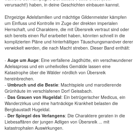
verursacht!) haben, in deine Geschichten einbauen kannst.
Ehrgeizige Adelsfamilien und mächtige Gildenmeister kämpfen
um Einfluss und Kontrolle im Zuge der direkten imperialen
Herrschaft, und Charaktere, die mit Übersreik vertraut sind oder
sich bereits einen Ruf erarbeitet haben, könnten schnell in die
komplizierten Pläne und hinterhältigen Täuschungsmanöver derer
verwickelt werden, die nach Macht streben. Dieser Band enthält:
-
Auge um Auge
: Eine verfallene Jagdhütte, ein verschwundener
Adelsspross und ein unheilvolles Gemälde lassen eine
Katastrophe über die Wälder nördlich von Übersreik
hereinbrechen.
-
Umbruch und die Bestie
: Machtspiele und marodierende
Grünhäute im verschlafenen Dorf Geissbach.
-
Das Grauen von Hugeldal
: Ein betrügerischer Medicus, ein
Wanderzirkus und eine hartnäckige Krankheit belasten die
Bergbaustadt Hugeldal.
-
Der Spiegel des Verlangens
: Die Charaktere geraten in die
Liebesaffären der jungen Adligen von Übersreik ... mit
katastrophalen Auswirkungen.