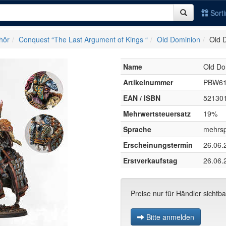
Sort
hör
Conquest “The Last Argument of Kings “
Old Dominion
Old 
Name
Old Do
Artikelnummer
PBW61
EAN / ISBN
52130
Mehrwertsteuersatz
19%
Sprache
mehrsp
Erscheinungstermin
26.06.
Erstverkaufstag
26.06.
Preise nur für Händler sichtba
Bitte anmelden