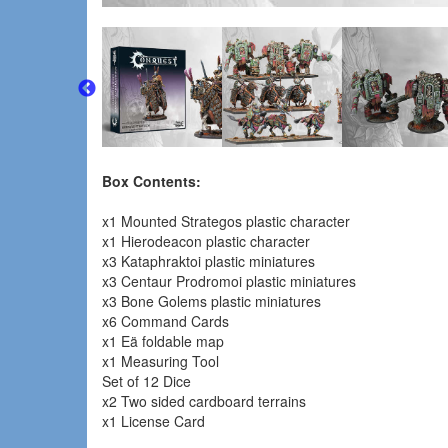
Box Contents:
x1 Mounted Strategos plastic character
x1 Hierodeacon plastic character
x3 Kataphraktoi plastic miniatures
x3 Centaur Prodromoi plastic miniatures
x3 Bone Golems plastic miniatures
x6 Command Cards
x1 Eä foldable map
x1 Measuring Tool
Set of 12 Dice
x2 Two sided cardboard terrains
x1 License Card