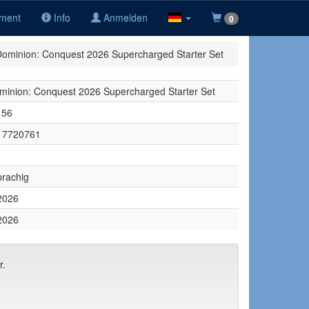
iment
Info
Anmelden
0
Dominion: Conquest 2026 Supercharged Starter Set
minion: Conquest 2026 Supercharged Starter Set
56
17720761
rachig
2026
2026
r.