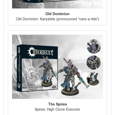
Old Dominion
Old Dominion: Karyatids (pronounced "care-a-tids")
The Spires
Spires: High Clone Executor