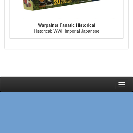
Warpaints Fanatic Historical
Historical: WWII Imperial Japanese
Toggl
naviga