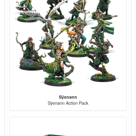
Sÿenann
Sÿenann Action Pack