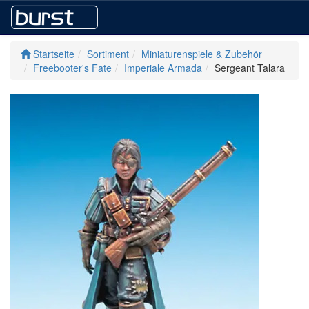
Startseite
Sortiment
Miniaturenspiele & Zubehör
Freebooter's Fate
Imperiale Armada
Sergeant Talara