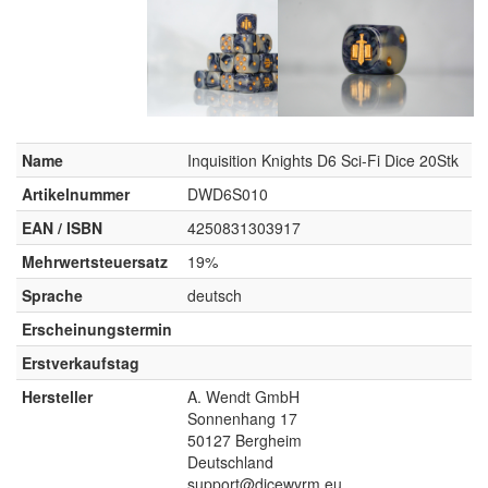
Name
Inquisition Knights D6 Sci-Fi Dice 20Stk
Artikelnummer
DWD6S010
EAN / ISBN
4250831303917
Mehrwertsteuersatz
19%
Sprache
deutsch
Erscheinungstermin
Erstverkaufstag
Hersteller
A. Wendt GmbH
Sonnenhang 17
50127 Bergheim
Deutschland
support@dicewyrm.eu