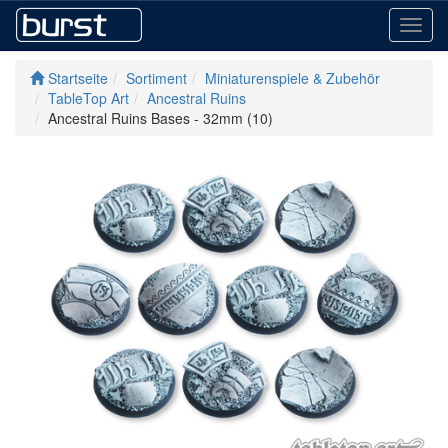
Toggl
navig
Startseite
Sortiment
Miniaturenspiele & Zubehör
TableTop Art
Ancestral Ruins
Ancestral Ruins Bases - 32mm (10)