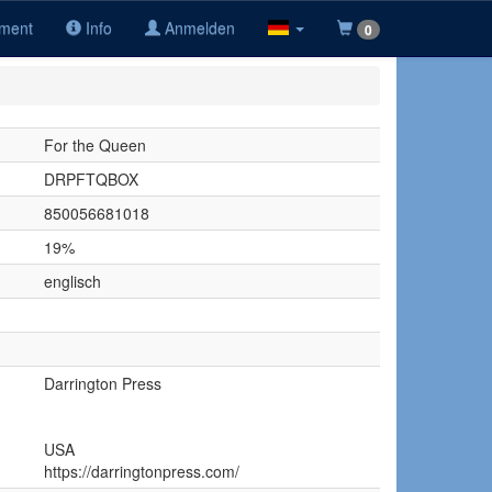
iment
Info
Anmelden
0
For the Queen
DRPFTQBOX
850056681018
19%
englisch
Darrington Press
USA
https://darringtonpress.com/