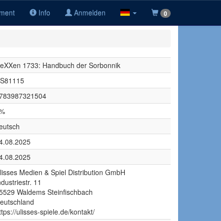
iment
Info
Anmelden
0
eXXen 1733: Handbuch der Sorbonnik
S81115
783987321504
%
eutsch
4.08.2025
4.08.2025
lisses Medien & Spiel Distribution GmbH
ndustriestr. 11
5529 Waldems Steinfischbach
eutschland
ttps://ulisses-spiele.de/kontakt/