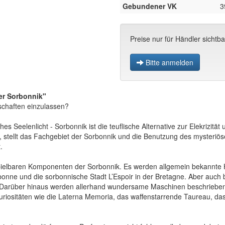
Gebundener VK
3
Preise nur für Händler sichtba
Bitte anmelden
er Sorbonnik"
nschaften einzulassen?
Seelenlicht - Sorbonnik ist die teuflische Alternative zur Elekrizität 
tellt das Fachgebiet der Sorbonnik und die Benutzung des mysteriösen 
.
pielbaren Komponenten der Sorbonnik. Es werden allgemein bekannte Hin
rbonne und die sorbonnische Stadt L’Espoir in der Bretagne. Aber auc
r. Darüber hinaus werden allerhand wundersame Maschinen beschrieben u
uriositäten wie die Laterna Memoria, das waffenstarrende Taureau,