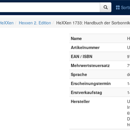
Sort
HeXXen
Hexxen 2. Edition
HeXXen 1733: Handbuch der Sorbonnik
Name
H
Artikelnummer
U
EAN / ISBN
9
Mehrwertsteuersatz
7
Sprache
d
Erscheinungstermin
1
Erstverkaufstag
1
Hersteller
U
I
6
D
h