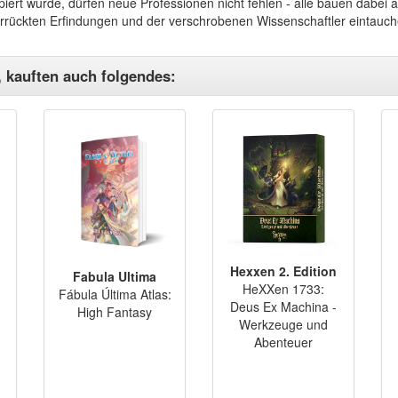
zipiert wurde, dürfen neue Professionen nicht fehlen - alle bauen dabe
errückten Erfindungen und der verschrobenen Wissenschaftler eintauchen
, kauften auch folgendes:
Hexxen 2. Edition
Fabula Ultima
HeXXen 1733:
Fábula Última Atlas:
Deus Ex Machina -
High Fantasy
Werkzeuge und
Abenteuer