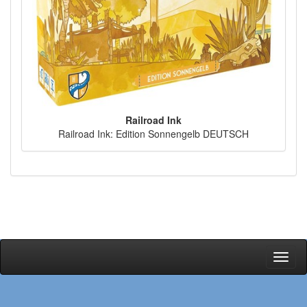
Railroad Ink
Railroad Ink: Edition Sonnengelb DEUTSCH
Toggl
naviga