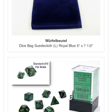
Würfelbeutel
Dice Bag Suedecloth (L) Royal Blue 5" x 7 1/2"