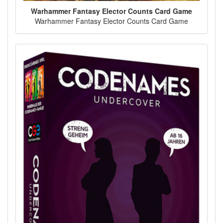
Warhammer Fantasy Elector Counts Card Game
Warhammer Fantasy Elector Counts Card Game