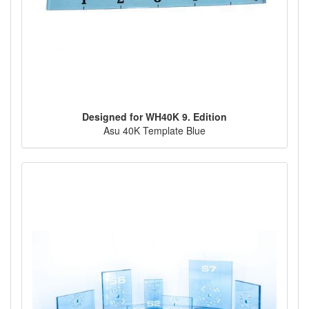
Designed for WH40K 9. Edition
Asu 40K Template Blue