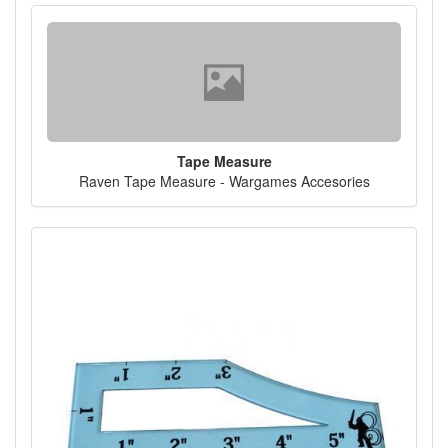
Tape Measure
Raven Tape Measure - Wargames Accesories