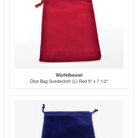
Würfelbeutel
Dice Bag Suedecloth (L) Red 5" x 7 1/2"