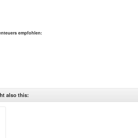
benteuers empfohlen:
t also this: