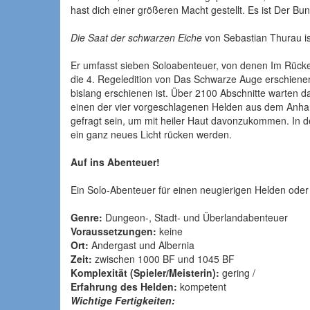
hast dich einer größeren Macht gestellt. Es ist Der B
Die Saat der schwarzen Eiche
von Sebastian Thurau is
Er umfasst sieben Soloabenteuer, von denen Im Rücken
die 4. Regeledition von Das Schwarze Auge erschiene
bislang erschienen ist. Über 2100 Abschnitte warten d
einen der vier vorgeschlagenen Helden aus dem Anhan
gefragt sein, um mit heiler Haut davonzukommen. In d
ein ganz neues Licht rücken werden.
Auf ins Abenteuer!
Ein Solo-Abenteuer für einen neugierigen Helden oder 
Genre:
Dungeon-, Stadt- und Überlandabenteuer
Voraussetzungen:
keine
Ort:
Andergast und Albernia
Zeit:
zwischen 1000 BF und 1045 BF
Komplexität (Spieler/Meisterin):
gering /
Erfahrung des Helden:
kompetent
Wichtige Fertigkeiten: