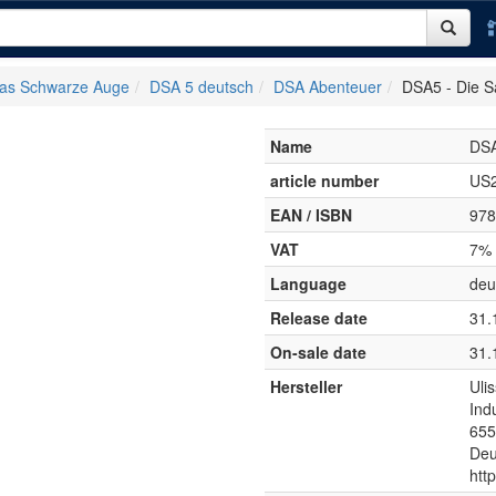
as Schwarze Auge
DSA 5 deutsch
DSA Abenteuer
DSA5 - Die S
Name
DSA
article number
US
EAN / ISBN
978
VAT
7%
Language
deu
Release date
31.
On-sale date
31.
Hersteller
Uli
Indu
655
Deu
http