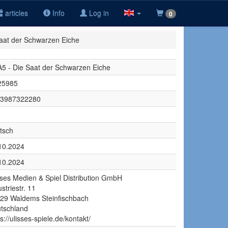
articles
Info
Log in
0
aat der Schwarzen Eiche
5 - Die Saat der Schwarzen Eiche
25985
3987322280
tsch
10.2024
10.2024
sses Medien & Spiel Distribution GmbH
striestr. 11
29 Waldems Steinfischbach
tschland
s://ulisses-spiele.de/kontakt/