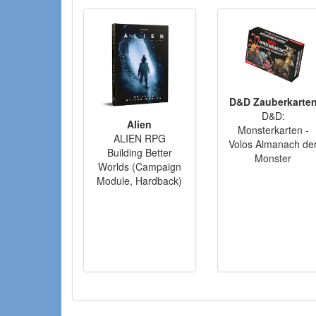
D&D Zauberkarte
D&D:
Alien
Monsterkarten -
ALIEN RPG
Volos Almanach de
Building Better
Monster
Worlds (Campaign
Module, Hardback)