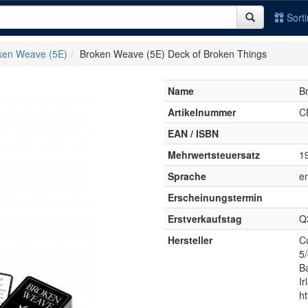
Sort
ken Weave (5E)
Broken Weave (5E) Deck of Broken Things
Name
B
Artikelnummer
C
EAN / ISBN
Mehrwertsteuersatz
1
Sprache
en
Erscheinungstermin
Erstverkaufstag
Q
Hersteller
C
5
B
Ir
h