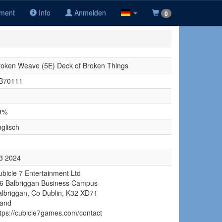
iment
Info
Anmelden
0
roken Weave (5E) Deck of Broken Things
B70111
9%
glisch
3 2024
ubicle 7 Entertainment Ltd
/6 Balbriggan Business Campus
albriggan, Co Dublin, K32 XD71
land
ttps://cubicle7games.com/contact