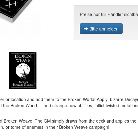
Preise nur für Händler sichtba
Bitte anmelden
r or location and add them to the Broken World! Apply bizarre Decaye
 the Broken World — add strange new abilities, inflict twisted mutation
Ms of Broken Weave. The GM simply draws from the deck and applies the 
ion, or tome of enemies in their Broken Weave campaign!