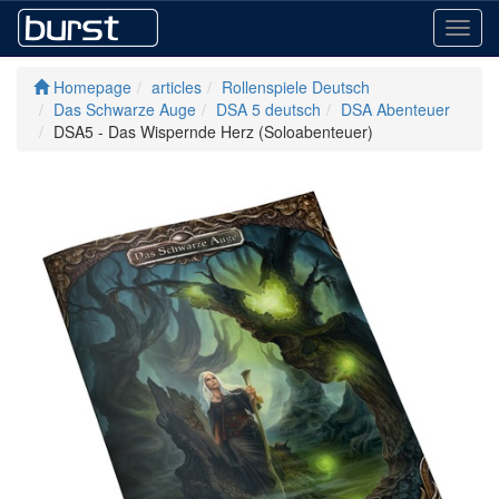
Toggl
navig
Homepage
articles
Rollenspiele Deutsch
Das Schwarze Auge
DSA 5 deutsch
DSA Abenteuer
DSA5 - Das Wispernde Herz (Soloabenteuer)