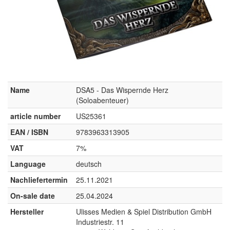
Name
DSA5 - Das Wispernde Herz
(Soloabenteuer)
article number
US25361
EAN / ISBN
9783963313905
VAT
7%
Language
deutsch
Nachliefertermin
25.11.2021
On-sale date
25.04.2024
Hersteller
Ulisses Medien & Spiel Distribution GmbH
Industriestr. 11