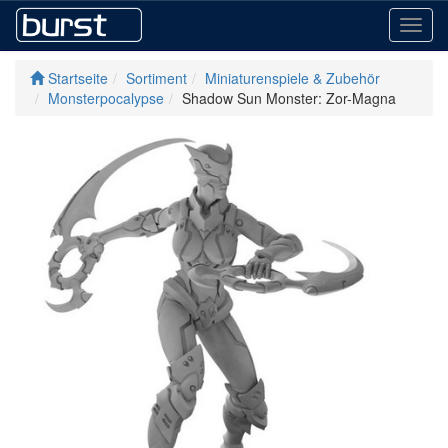
Toggl
navig
Startseite
Sortiment
Miniaturenspiele & Zubehör
Monsterpocalypse
Shadow Sun Monster: Zor-Magna