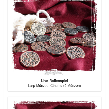
Live-Rollenspiel
Larp-Münzset Cthulhu (9 Münzen)