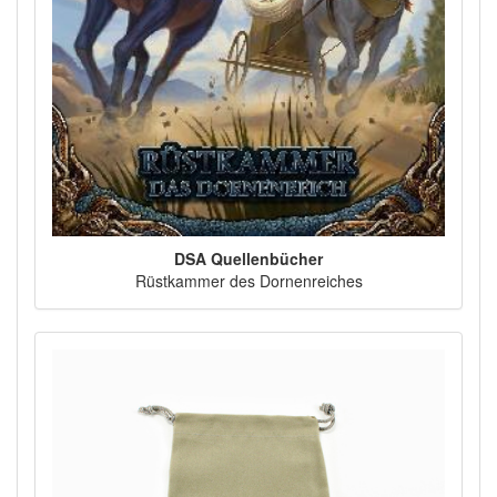
DSA Quellenbücher
Rüstkammer des Dornenreiches