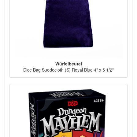
Würfelbeutel
Dice Bag Suedecloth (S) Royal Blue 4" x 5 1/2"