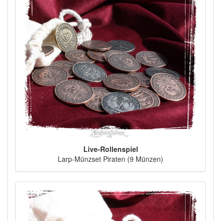
Live-Rollenspiel
Larp-Münzset Piraten (9 Münzen)