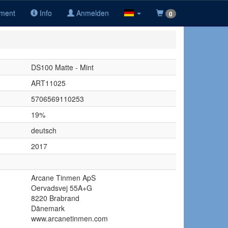
iment
Info
Anmelden
0
DS100 Matte - Mint
ART11025
5706569110253
19%
deutsch
2017
Arcane Tinmen ApS
Oervadsvej 55A+G
8220 Brabrand
Dänemark
www.arcanetinmen.com