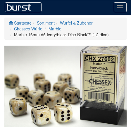
Toggl
navig
Startseite
Sortiment
Würfel & Zubehör
Chessex Würfel
Marble
Marble 16mm d6 Ivory/black Dice Block™ (12 dice)