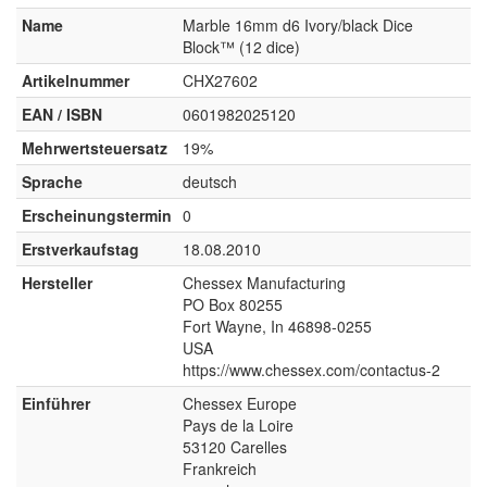
Name
Marble 16mm d6 Ivory/black Dice
Block™ (12 dice)
Artikelnummer
CHX27602
EAN / ISBN
0601982025120
Mehrwertsteuersatz
19%
Sprache
deutsch
Erscheinungstermin
0
Erstverkaufstag
18.08.2010
Hersteller
Chessex Manufacturing
PO Box 80255
Fort Wayne, In 46898-0255
USA
https://www.chessex.com/contactus-2
Einführer
Chessex Europe
Pays de la Loire
53120 Carelles
Frankreich